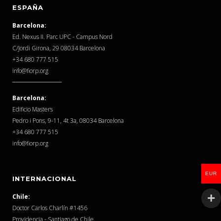
ESPAÑA
Barcelona:
Ed. Nexus II. Parc UPC - Campus Nord
C/Jordi Girona, 29 08034 Barcelona
‎+34 680 777 515
info@fiorp.org
Barcelona:
Edificio Masters
Pedro i Pons, 9-11, 4t 3a, 08034 Barcelona
‎+34 680 777 515
info@fiorp.org
EUR
INTERNACIONAL
Chile:
Doctor Carlos Charlín #1456
Providencia - Santiago de Chile