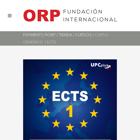
PAYMENTS FIORP
/
TIENDA
/
CURSOS
/
CURSO
GENÉRICO 1 ECTS