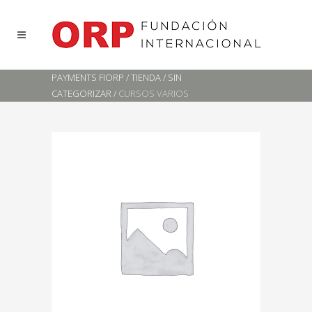
PAYMENTS FIORP
/
TIENDA
/
SIN
CATEGORIZAR
/
CURSOS VARIOS