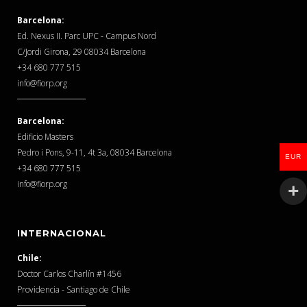
Barcelona:
Ed. Nexus II. Parc UPC - Campus Nord
C/Jordi Girona, 29 08034 Barcelona
‎+34 680 777 515
info@fiorp.org
Barcelona:
Edificio Masters
Pedro i Pons, 9-11, 4t 3a, 08034 Barcelona
EUR
‎+34 680 777 515
info@fiorp.org
INTERNACIONAL
Chile:
Doctor Carlos Charlín #1456
Providencia - Santiago de Chile