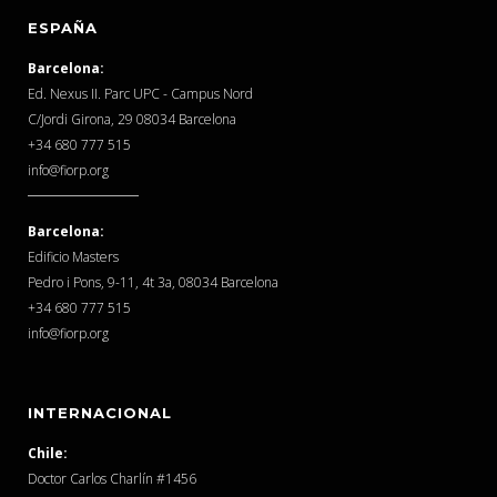
ESPAÑA
Barcelona:
Ed. Nexus II. Parc UPC - Campus Nord
C/Jordi Girona, 29 08034 Barcelona
‎+34 680 777 515
info@fiorp.org
Barcelona:
Edificio Masters
Pedro i Pons, 9-11, 4t 3a, 08034 Barcelona
‎+34 680 777 515
info@fiorp.org
INTERNACIONAL
Chile:
Doctor Carlos Charlín #1456