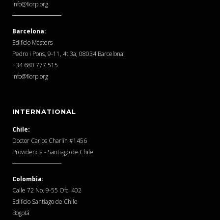
info@fiorp.org
Barcelona:
Edificio Masters
Pedro i Pons, 9-11, 4t 3a, 08034 Barcelona
‎+34 680 777 515
info@fiorp.org
INTERNATIONAL
Chile:
Doctor Carlos Charlín #1456
Providencia - Santiago de Chile
Colombia:
Calle 72 No. 9-55 Ofc. 402
Edificio Santiago de Chile
Bogotá