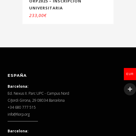
ORP2025 – INSCRIPCIÓN
UNIVERSITARIA
233,00
€
EUR
ESPAÑA
Barcelona:
Ed. Nexus II. Parc UPC - Campus Nord
C/Jordi Girona, 29 08034 Barcelona
‎+34 680 777 515
info@fiorp.org
Barcelona: