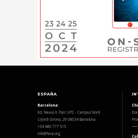
ESPAÑA
IN
Barcelona:
Chi
Ed. Nexus II. Parc UPC - Campus Nord
Doc
C/Jordi Girona, 29 08034 Barcelona
Pro
‎+34 680 777 515
info@fiorp.org
Co