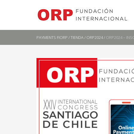
PAYMENTS FIORP
/
TIENDA
/
ORP2024
/
ORP2024 – INS