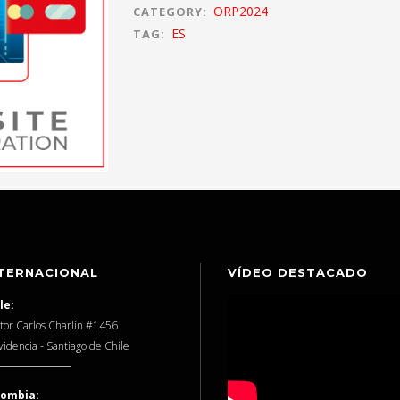
ORP2024
CATEGORY:
ES
TAG:
TERNACIONAL
VÍDEO DESTACADO
le:
tor Carlos Charlín #1456
videncia - Santiago de Chile
lombia: